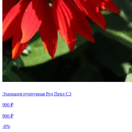
Эхинацея пурпурная Ред Перл С3
900 ₽
900 ₽
-0%