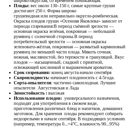
широко-округлая, со временем поникающая.
Плоды:
вес около 130–150 г, самые крупные груши
достигают 250 г. Форма широко
грушевидная или неправильно округло-ромбическая.
Окраска плодов груши «Осенняя Яковлева» зависит от
периода созревания:В период съёмной зрелости —
основная окраска зелёная, покровная — небольшой
румянец с солнечной стороны.В период
потребительской зрелости — основная окраска
зеленовато-жёлтая, покровная — размытый карминовый
румянец по меньшей части плода. Мякоть сочная,
нежная, маслянистой, без терпкости и грануляций. Вкус
плодов — насыщенный, сладкий с приятной,
освежающей кислинкой и выраженным ароматом.
Срок созревания:
конец августа-начало сентября
Скороплодность:
начинает плодоносить с 4-5года.
Сорта-опылители
: частично самоплодная. Лучшие
опылители Августовская и Лада
Зимостойкость :
высокая
Использование плодов:
универсального назначения,
подходят для употребления в свежем виде,
приготовления различных блюд и напитков, домашних
заготовок. Для хранения плоды рекомендуют собирать
недозрелыми в начале сентября. В подходящих условиях
(например, температура 0...+4°С, влажность 90...95%)