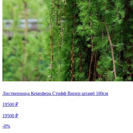
Лиственница Кемпфера Стифф Випер штамб 180см
19500 ₽
19500 ₽
-0%